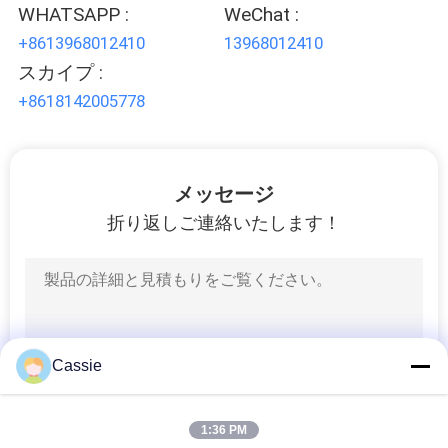
管
WHATSAPP :
WeChat :
+8613968012410
13968012410
理
スカイプ :
+8618142005778
お
問
メッセージ
い
折り返しご連絡いたします！
合
わ
せ
Cassie
ニ
ュ
1:36 PM