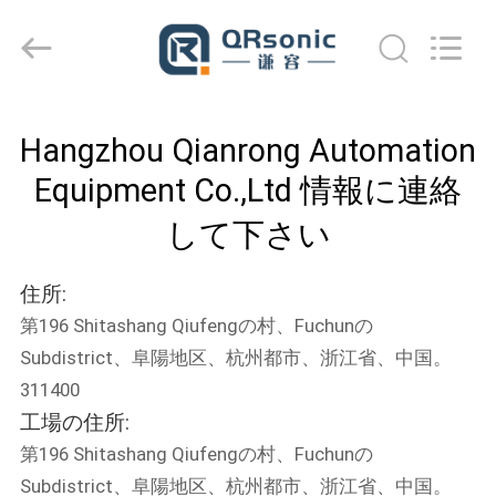
©
2018
-
2026
Hangzhou
Qianrong
Automation
家
Equipment
Co.,Ltd.
Hangzhou Qianrong Automation
All
Rights
Reserved.
Equipment Co.,Ltd 情報に連絡
製
して下さい
品
住所:
私
第196 Shitashang Qiufengの村、Fuchunの
た
Subdistrict、阜陽地区、杭州都市、浙江省、中国。
311400
ち
工場の住所:
に
第196 Shitashang Qiufengの村、Fuchunの
Subdistrict、阜陽地区、杭州都市、浙江省、中国。