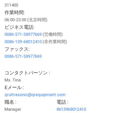
つ
311400
い
作業時間:
て
06:00-23:00 (北京時間)
ビジネス電話:
0086-571-58977669
(労働時間)
工
0086-139-68012410
(非作業時間)
場
ファックス:
ツ
0086-571-58977669
ア
コンタクトパーソン :
ー
Ms. Tina
Eメール :
品
qrultrasonic@qrequipment.com
職名 :
電話 :
質
Manager
8613968012410