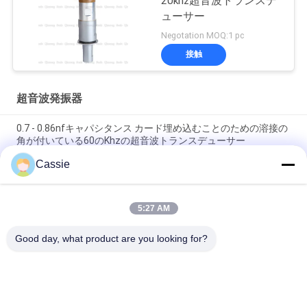
20khz超音波トランスデ
ューサー
Negotation MOQ:1 pc
接触
超音波発振器
0.7 - 0.86nfキャパシタンス カード埋め込むことのための溶接の
角が付いている60のKhzの超音波トランスデューサー
Cassie
20Khz製陶術のトランスデューサーのシーリングをマスクの
Machingの必要な超音波装置に与えること
5:27 AM
15Khz N95のための超音波高い発電のトランスデューサー
2600wの予備品はMachingラインを覆います
Good day, what product are you looking for?
人気カテゴリ
すべて
超音波スプレーコー