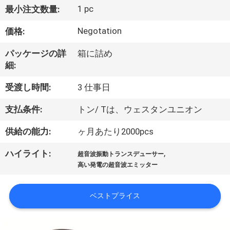
つ
1 pc
最小注文数量:
い
Negotation
価格:
て
パッケージの詳
箱に詰め
細:
工
受渡し時間:
3 仕事日
場
支払条件:
トン/ Tは、ウェスタンユニオン
ツ
供給の能力:
ヶ月あたり2000pcs
ア
,
ハイライト:
ー
超音波振動トランスデューサー
高い発電の超音波エミッター
品
ベストプライス
質