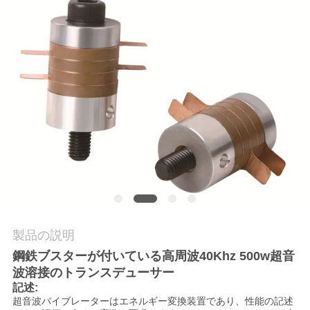
管
理
お
問
い
合
わ
せ
製品の説明
鋼鉄ブスターが付いている高周波40Khz 500w超音
ニ
波溶接のトランスデューサー
記述:
ュ
超音波バイブレーターはエネルギー変換装置であり、性能の記述