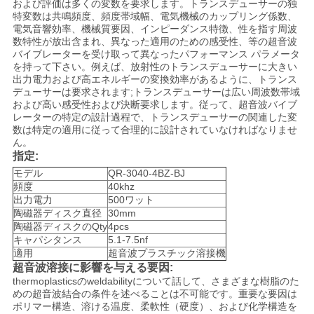
および評価は多くの変数を要求します。トランスデューサーの独
ー
特変数は共鳴頻度、頻度帯域幅、電気機械のカップリング係数、
電気音響効率、機械質要因、インピーダンス特徴、性を指す周波
ス
数特性が放出含まれ、異なった適用のための感受性、等の超音波
バイブレーターを受け取って異なったパフォーマンス パラメータ
を持って下さい。例えば、放射性のトランスデューサーに大きい
出力電力および高エネルギーの変換効率があるように、トランス
ケ
デューサーは要求されます;トランスデューサーは広い周波数帯域
および高い感受性および決断要求します。従って、超音波バイブ
ー
レーターの特定の設計過程で、トランスデューサーの関連した変
数は特定の適用に従って合理的に設計されていなければなりませ
ん。
ス
指定:
モデル
QR-3040-4BZ-BJ
頻度
40khz
見
出力電力
500ワット
陶磁器ディスク直径
30mm
積
陶磁器ディスクのQty
4pcs
キャパシタンス
5.1-7.5nf
も
適用
超音波プラスチック溶接機
超音波溶接に影響を与える要因:
り
thermoplasticsのweldabilityについて話して、さまざまな樹脂のた
めの超音波結合の条件を述べることは不可能です。重要な要因は
を
ポリマー構造、溶ける温度、柔軟性（硬度）、および化学構造を