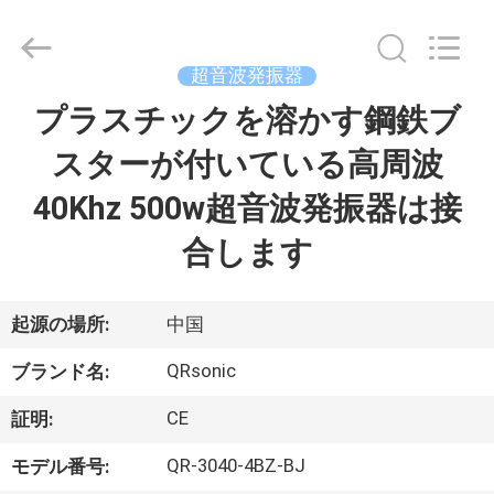
©
2018
-
2026
Hangzhou
超音波発振器
Qianrong
Automation
プラスチックを溶かす鋼鉄ブ
家
Equipment
Co.,Ltd.
All
スターが付いている高周波
Rights
Reserved.
製
40Khz 500w超音波発振器は接
品
合します
私
起源の場所:
中国
た
QRsonic
ブランド名:
ち
CE
証明:
に
QR-3040-4BZ-BJ
モデル番号: