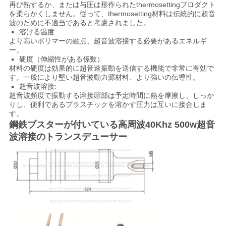
バ
再び熱するか、または与圧は形作られたthermosettingプロダクト
を柔らかくしません。従って、thermosetting材料は伝統的に超音
シ
波のために不適当であると考慮されました。
溶ける温度
ー
より高いポリマーの融点、超音波溶接する必要があるエネルギ
ー。
硬度（伸縮性がある係数）
ポ
材料の硬度は効果的に超音速振動を送信する機能で非常に有効で
す。一般により堅い超音波動力源材料、より強いの伝導性。
リ
超音波溶接:
超音波頻度で振動する溶接頭部は予定時間に熱を摩擦し、しっか
シ
りし、便利であるプラスチックを溶かす圧力は互いに接合しま
す。
ー
鋼鉄ブスターが付いている高周波40Khz 500w超音
波溶接のトランスデューサー