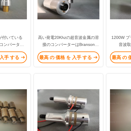
が付いている
高い発電20Khzの超音波金属の溶
1200W
neのコンバーター
接のコンバーターはBranson
音波取り
トランスデューサ
CR20を取り替える
Konve
 入手 する
最高 の 価格 を 入手 する
最高 の 