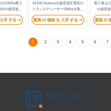
の3300w取り
41S30 Dukaneの超音波圧電気の
取り替えのT
CR20の超音波コ
トランスデューサー20Khzを取り
の超音波
ター
替えなさい
3
 入手 する
最高 の 価格 を 入手 する
最高 の 
1
2
3
4
5
6
7