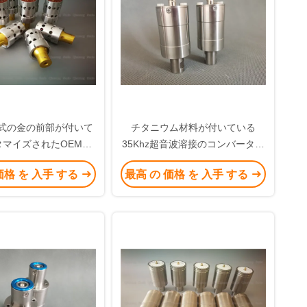
e様式の金の前部が付いて
チタニウム材料が付いている
タマイズされたOEMの
35Khz超音波溶接のコンバーター
20Khzのトランスデュ
1200w
価格 を 入手 する
最高 の 価格 を 入手 する
ーは集中します