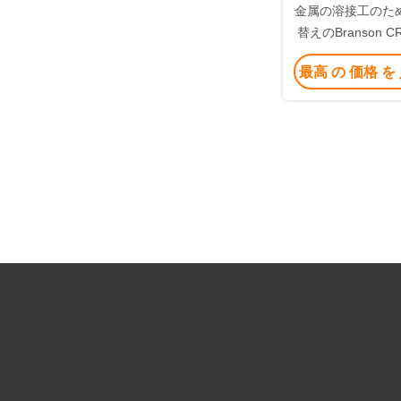
金属の溶接工のため
替えのBranson 
ンバー
最高 の 価格 を