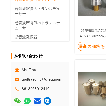
超音波溶接のトランスデュ
ーサー
超音波圧電気のトランスデ
ューサー
冷却用空気の穴
41S30 Duka
超音波発振器
20Khzの超音波
超音波の発電機
最高 の 価格 を
ー
超音波ワイヤー馬具の溶接
お問い合わせ
機
超音波金属の溶接機
Ms. Tina
qrultrasonic@qrequipment.com
8613968012410