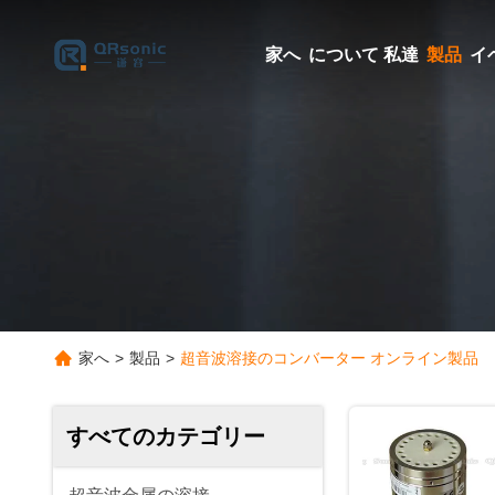
家へ
について 私達
製品
イ
家へ
>
製品
>
超音波溶接のコンバーター オンライン製品
すべてのカテゴリー