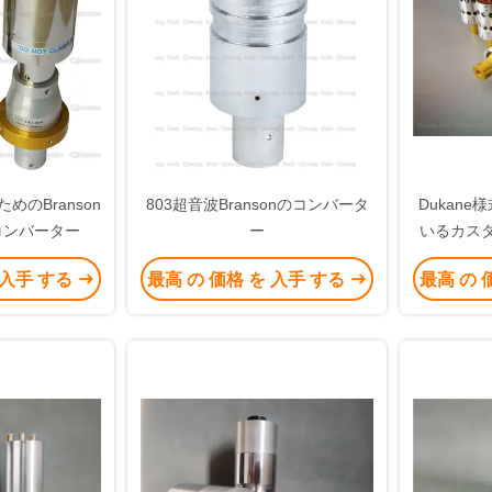
めのBranson
803超音波Bransonのコンバータ
Dukan
コンバーター
ー
いるカス
アルミ合金
 入手 する
最高 の 価格 を 入手 する
最高 の 
ーサ