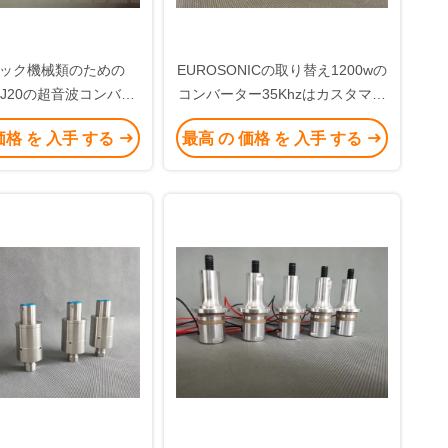
ック機械類のための
EUROSONICの取り替え1200wの
n CJ20の超音波コンバー
コンバーター35Khzはカスタマイ
20Khz 3300w
ズした
価格 を 入手 する
最高 の 価格 を 入手 する