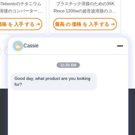
elsonicのチタニウム
プラスチック溶接のための35K
溶接のコンバーター
Rinco 1200wの超音波溶接のコン
5Khz 1200w
バーターおよび陶磁器
価格 を 入手 する
最高 の 価格 を 入手 する
Cassie
8
11:30 AM
Good day, what product are you looking 
for?