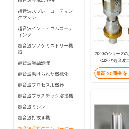
超音波金属の溶接
超音波スプレーコーティン
グマシン
超音波インディウムコーテ
ィング
超音波ソノケミストリー機
器
2000のシリーズのた
CJ20の超音波
超音波溶融処理
最高 の 価格 を
超音波助けられた機械化
超音波プロセス用機器
超音波プラスチック溶接機
超音波ミシン
超音波打抜き機
超音波溶接のコンバーター