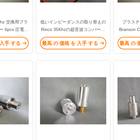
0Khz 交換用ブラ
低いインピーダンスの取り替えの
プラスチ
 6pcs 圧電リ
Rinco 35Khzの超音波コンバータ
Branso
き
ー
ター
 入手 する
最高 の 価格 を 入手 する
最高 の 