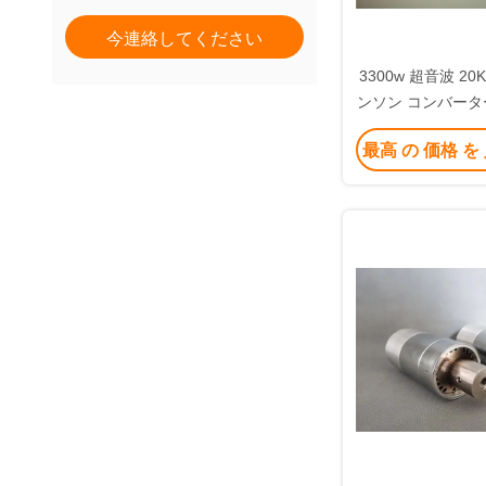
今連絡してください
3300w 超音波 2
ンソン コンバーター
ング付
最高 の 価格 を