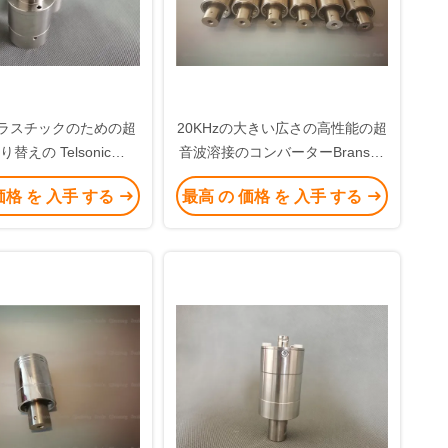
 プラスチックのための超
20KHzの大きい広さの高性能の超
替えの Telsonic
音波溶接のコンバーターBranson
rter の高周波 35Khz
Typle CJ20
価格 を 入手 する
最高 の 価格 を 入手 する