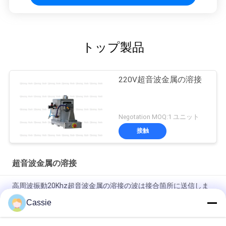
トップ製品
220V超音波金属の溶接
Negotation MOQ:1 ユニット
接触
超音波金属の溶接
高周波振動20Khz超音波金属の溶接の波は接合箇所に送信しま
す
Cassie
直径12mmの銅管のための超音波シーリング機械を終える
3000w管