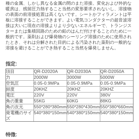
種の金属、しかし異なる金属の間のまた溶接。変化および外的な
ー
暖房は、残留圧力熱すること当然の変形要求されないし、溶接物
の表面の前溶接処置は高くないです。シートかフィラメントは平
ス
板に溶接することができます。よい電気コンダクターの超音波溶
接は大いに現在の溶接よりより少ないエネルギーで、トランジス
ターまたは集積回路のための鉛のはんだ付けすることのために一
般的です。薬剤および爆発物のシーリング溶接のために使用され
ケ
たとき、それは分解された目的による汚染された薬剤の一般的な
溶接を避けることができ熱すること当然を爆発しません。
ー
ス
指定:
項目
QR-D2020A
QR-D2030A
QR-D2050A
力
2000W
3000W
5000W
空気圧
0.05-0.9MPa
0.05-0.9MPa
0.05-0.9MPa
見
頻度
20KHZ
20KHZ
20KHZ
電圧
220V
220V
380V
積
角の重量
55KG
60KG
88KG
角の次元
550*280*380mm
550*280*430mm
550*380*660mm
も
発電機のサイ
540*380*150mm
540*380*150mm
540*380*150mm
ズ
り
特徴:
を