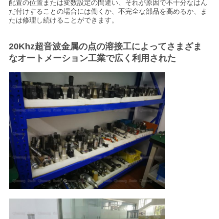
バ
配置の位置または変数設定の間違い、それが原因で不十分なはん
だ付けすることの場合には働くか、不完全な部品を高めるか、ま
シ
たは修理し続けることができます。
ー
20Khz超音波金属の点の溶接工によってさまざま
なオートメーション工業で広く利用された
ポ
リ
シ
ー