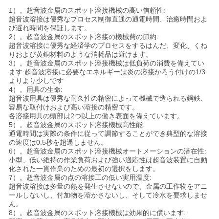
1）。超音波金属のスポット溶接機械の高い信頼性:
依
超音波溶接は優秀なプロセス制御直通の通電時間、治癒時間およ
び遅れ時間を保証します。
頼
2）。超音波金属のスポット溶接の機械費の節約:
超音波溶接に優秀な経済学のプロセスをするはんだ、変化、くね
す
りおよび黄銅材料のような消耗品は避けます。
3）。超音波金属のスポット溶接機械は低負荷の消費を備えてい
る
ます:超音波溶接に必要なエネルギーは炎の溶接かろう付けの1/3
よりより少しです
4）。用具の生命:
超音波用具は優秀な耐久性の精密によって機械で造られる鋼鉄、
地
容易な取付けおよび高い溶接の精密です。
各溶接用具の頭部は2つ以上の働き表面を備えています。
5）。超音波金属のスポット溶接機械高性能:
図
通電時間は実際の条件に従って調節することができ典型的な溶接
の速度は0.5秒を超過しません。
6）。超音波金属のスポット溶接機械オートメーションの潜在性:
プ
小型、低い維持の作業負荷および強い適応性は超音波装置に自動
化された一貫作業のための最初の選択をします。
7）。超音波金属の点の溶接工の低い実用温度:
ラ
超音波溶接は多量の熱を発生させないので、金属の工作物をアニ
ールしないし、付加物を溶かさないし、そして冷水を要求しませ
イ
ん。
8）。超音波金属のスポット溶接機械は効果的に償います: