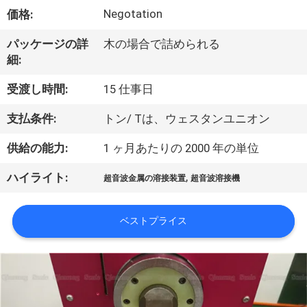
つ
Negotation
価格:
い
パッケージの詳
木の場合で詰められる
て
細:
受渡し時間:
15 仕事日
工
支払条件:
トン/ Tは、ウェスタンユニオン
場
供給の能力:
1 ヶ月あたりの 2000 年の単位
ツ
,
ハイライト:
ア
超音波金属の溶接装置
超音波溶接機
ー
ベストプライス
品
質