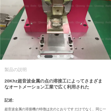
管
理
お
問
い
合
わ
製品の説明
せ
20Khz超音波金属の点の溶接工によってさまざま
なオートメーション工業で広く利用された
ニ
記述:
ュ
超音波金属の溶接機の特徴は次のとおりです:だけでなく、同じ一