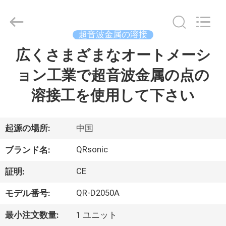
©
2018
-
2026
Hangzhou
超音波金属の溶接
Qianrong
Automation
広くさまざまなオートメーシ
家
Equipment
Co.,Ltd.
All
ョン工業で超音波金属の点の
Rights
Reserved.
製
溶接工を使用して下さい
品
起源の場所:
中国
私
QRsonic
ブランド名:
た
CE
証明:
ち
QR-D2050A
モデル番号:
に
最小注文数量:
1 ユニット