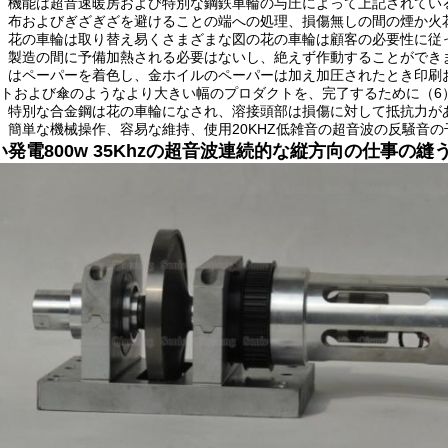
）機能は超音速暖房および特別な鋼鉄車輪の与圧によって上記されてい
）布およびぎざぎざを避けることの端への処理、損傷無しの間の煙か火
）花の車輪は取り替え易くさまざまな図の花の車輪は顧客の必要性に従
）製造の間に予備加熱される必要はないし、絶えず作動することができ
）はペーパーを着色し、金ホイルのペーパーは加え加圧されたとき印刷
トおよび傘のようなより大きい幅のプロダクトを、完了するために（6
）特別な合金鋼は花の車輪になされ、溶接頭部は損傷に対して抵抗力が
）簡単な機械操作、容易な維持、使用20KHZ低雑音の超音波の反騒音の
い発電800w 35Khzの超音波連続的な縦方向の仕事の縫