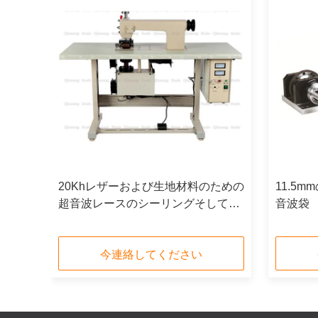
ンス
20Khレザーおよび生地材料のための
11.5
超音波レースのシーリングそして打
音波袋
抜き機
今連絡してください