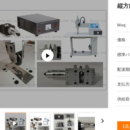
縦方
Moq:
価格:
標準パ
配達期
支払方
供給容
最高