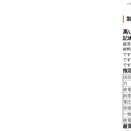
ハ
高
記述
超音
材料
です
です
です
指定
項
力
発
頻
電
溶
一
発
超