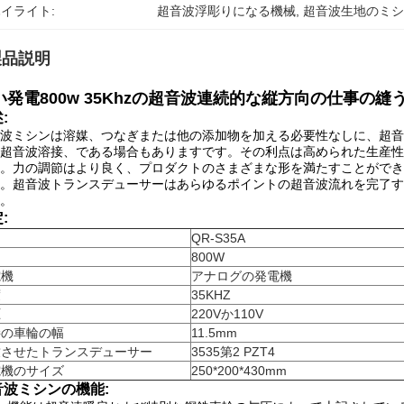
イライト:
超音波浮彫りになる機械
, 
超音波生地のミ
製品説明
い発電800w 35Khzの超音波連続的な縦方向の仕事の縫
:
波ミシンは溶媒、つなぎまたは他の添加物を加える必要性なしに、超音
超音波溶接、である場合もありますです。その利点は高められた生産性
。力の調節はより良く、プロダクトのさまざまな形を満たすことができ
。超音波トランスデューサーはあらゆるポイントの超音波流れを完了す
。
:
目
QR-S35A
800W
電機
アナログの発電機
度
35KHZ
圧
220Vか110V
接の車輪の幅
11.5mm
致させたトランスデューサー
3535第2 PZT4
電機のサイズ
250*200*430mm
音波ミシンの機能: