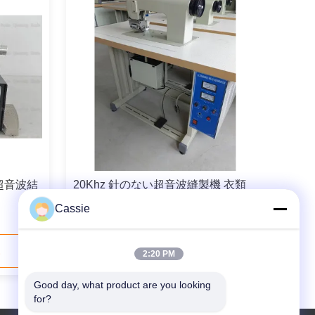
超音波結
20Khz 針のない超音波縫製機 衣類
寝具 カーテン 織物 蕾
Cassie
い
今連絡してください
2:20 PM
Good day, what product are you looking 
for?