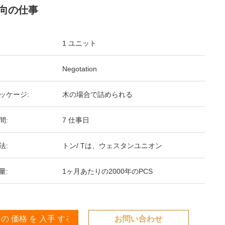
向の仕事
1 ユニット
Negotation
ッケージ:
木の場合で詰められる
間:
7 仕事日
法:
トン/ Tは、ウェスタンユニオン
量:
1ヶ月あたりの2000年のPCS
 の 価格 を 入手 する
お問い合わせ