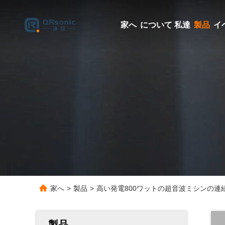
家へ
について 私達
製品
イ
家へ
>
製品
>
高い発電800ワットの超音波ミシンの連
製品