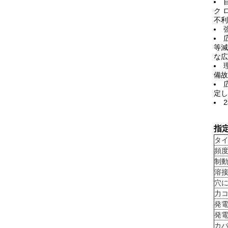
ク 
不利
等減
な広
備故
定し
指定
タ
頻度
制
溶
穴
力
発
発
カ