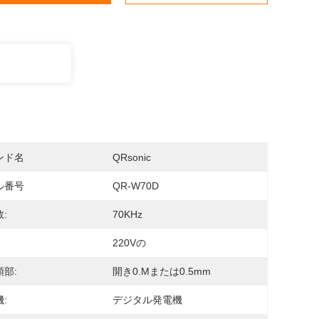
ンド名
QRsonic
ル番号
QR-W70D
:
70KHz
220Vの
部:
開き0.mまたは0.5mm
:
デジタル発電機