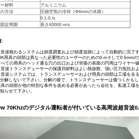
バー材料
アルミニウム
却の方法
圧縮空気の冷却（Φ4mmの水路）
度
0.1-0./s
の固定周期
長さ60000 m/s
:
超音波植わるシステムは頻度調査および頻度追跡によって自動的に完了す
70K用具の頭部は異なった必要性のユーザーのための0.mそして0.5mm
すべての用具のヘッド通る穴の出口および溶接の表面の円周はワイヤー
超音波トランスデューサーの保護貝材料はよい熱放散、強い圧力抵抗お
超音波システムでは、トランスデューサーおよび用具の頭部は工場を去
分解しないで下さい。分解の後で、トランスデューサーは傷つくかもし
用具の頭部か他の特別な条件を改める必要があったら会社を、私達工場
知らせて下さい。
00w 70Khzのデジタル運転者が付いている高周波超音波