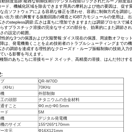
自動頻度追跡:複雑な制御技術のデジタル段階ロックされたループ頻度追
ロード、機械化区域を除去できます用具の摩耗および他の要因は、促す
な点ソフトウェアによる容易な修正を漂わせ、容易に制御方式を調節し
強い出力:彼の興奮する振動回路の構造とIGBT力モジュールの使用は、
広さのstepless調節:広さは直ちに増加できますまたは調節プロセス
らすプラスチック溶接の完全なサイズの部分を、効果的にまた調節される
さの設定の範囲。
理性的な3つの保護および欠陥警報:ダイス現在の保護、周波数オフセッ
障は、発電機働くことを止め技術者のトラブルシューティングまでの機
広さの調節を達成する理性的なクローズド・ループ振幅制御の技術入力
ている影響を与えます。
2種類のあちこちに溶接モード スイッチ、高精度の溶接、はんだ付けす
:
イプ
QR-W70D
（KHz）
70KHz
動機
外部制御
接工の頭部
チタニウムの合金材料
に通すこと
Φ0.mかΦ0.5mm
コード
5M
電機
デジタル発電機
電機のサイズ
155*265*170mm
バー次元
Φ16X121mm