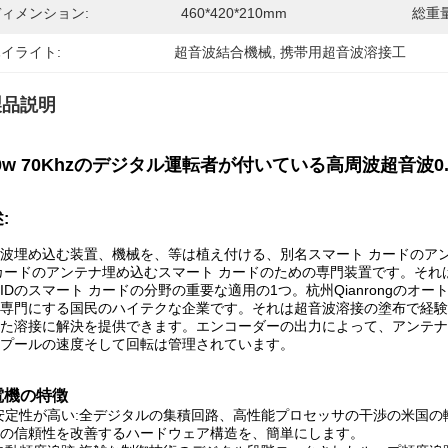
ィメンション:
460*420*210mm
総重量
イライト:
超音波結合機械
, 
携帯用超音波溶接工
製品説明
00w 70Khzのデジタル運転者が付いている高周波超音波
:
波埋め込む装置、機械を、等は植え付ける、別名スマート カードのア
カードのアンテナ埋め込むスマート カードのための専門装置です。そ
IDのスマート カードの分野の重要な適用の1つ。杭州Qianrongのオ
専門にする国民のハイテクな企業です。それは超音波溶接の塗布で経験
た溶接に解決を提供できます。エンコーダーの出力によって、アンテナ
プールの速度そして回転は管理されています。
電機の特徴
安定性が高い:全デジタルの集積回路、高性能プロセッサの干渉の米国の
の信頼性を改善するハードウェア構造を、簡単にします。