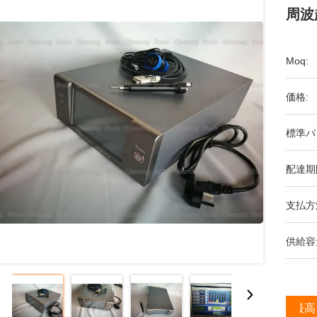
周波
Moq:
価格:
標準パ
配達期
支払方
供給容
最高