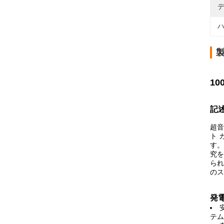
デ
ハ
1
記述
超音
ト 
す。
究を
られ
のス
発
テム