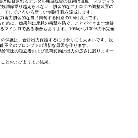
跡と結合されるデジタル頻度統合の技術は温度、スタティッ
変数調節乗り越えられない、慣習的なアナログの調整装置の
、そしていろいろ新しい制御作戦を達成します。
出力電力慣習的な自己興奮する回路の1.5回以上です。
で減るために、効果的に摩耗の衝撃を防ぐ、ことができます焼跡
マイクロである場合もあります。10%から100%の不完全
トの保護は、合計出力保護するには余りにも大きいです。設
能不全のプロンプトの適切な原因を作ります。
供給電圧の独立者および負荷変動は出力の広さに残ります一
ることおよびよりよい結果。