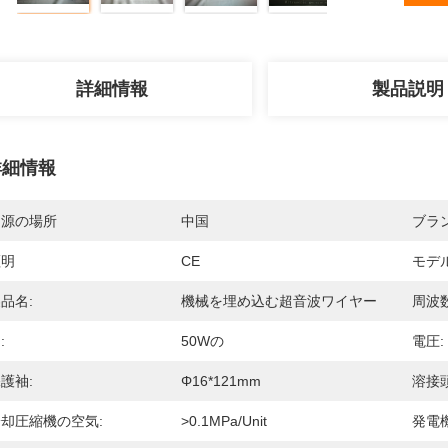
詳細情報
製品説明
詳細情報
起源の場所
中国
ブラ
証明
CE
モデ
品名:
機械を埋め込む超音波ワイヤー
周波数
:
50Wの
電圧:
護袖:
Φ16*121mm
溶接頭
却圧縮機の空気:
>0.1MPa/unit
発電機