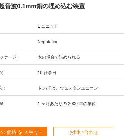
超音波0.1mm銅の埋め込む装置
1 ユニット
Negotation
ッケージ:
木の場合で詰められる
間:
10 仕事日
法:
トン/ Tは、ウェスタンユニオン
量:
1 ヶ月あたりの 2000 年の単位
 の 価格 を 入手 する
お問い合わせ