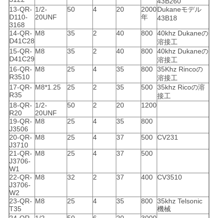
バ
43B260
13-QR-
1/2-
50
4
20
2000
Dukaneモデル
D110-
20UNF
年
43B18
シ
3168
14-QR-
M8
35
2
40
800
40khz Dukaneの
ー
D41C28
溶接工
15-QR-
M8
35
2
40
800
40khz Dukaneの
ポ
D41C29
溶接工
16-QR-
M8
25
4
35
800
35Khz Rincoの
リ
R3510
溶接工
17-QR-
M8*1.25
25
2
35
500
35khz Ricoの溶
R35
接工
シ
18-QR-
1/2-
50
2
20
1200
R20
20UNF
ー
19-QR-
M8
25
4
35
800
J3506
20-QR-
M8
25
4
37
500
CV231
J3710
21-QR-
M8
25
4
37
500
J3706-
W1
22-QR-
M8
32
2
37
400
CV3510
J3706-
W2
23-QR-
M8
25
4
35
800
35khz Telsonic
T35
機械