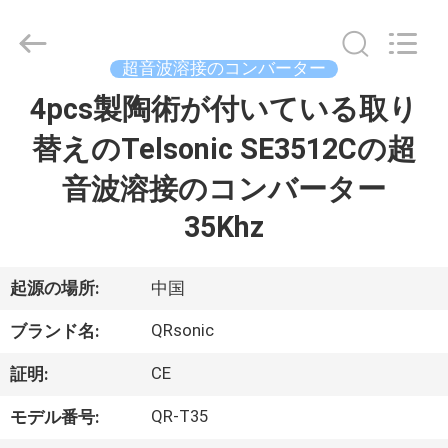
©
2018
-
2026
Hangzhou
超音波溶接のコンバーター
Qianrong
Automation
4pcs製陶術が付いている取り
家
Equipment
Co.,Ltd.
All
替えのTelsonic SE3512Cの超
Rights
Reserved.
製
音波溶接のコンバーター
品
35Khz
私
起源の場所:
中国
た
QRsonic
ブランド名:
ち
CE
証明:
に
QR-T35
モデル番号: