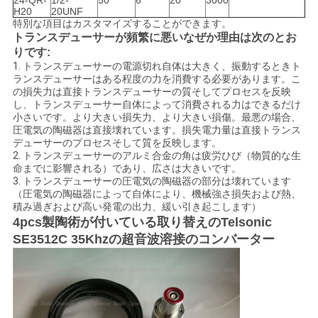
24-QR-
1/2-
50
6
20
3000
H20
20UNF
特別な項目はカスタマイズすることができます。
トランスデューサーが頻繁に悪いなぜか理由は次のとお
りです:
1.
トランスデューサーの電源切れ自体は大きく、振動するときト
ランスデューサーはある程度の力を消費する必要があります。こ
の損失力は直接トランスデューサーの質そしてプロセスを反映
し、トランスデューサー自体によって消費される力はできるだけ
小さいです。より大きい損失力、より大きい損傷。最悪の場合、
圧電気の陶磁器は直接壊れています。損失電力量は直接トランス
デューサーのプロセスそして質を反映します。
2.
トランスデューサーのアルミ合金の角は疲労ひび（物質的な生
命までに影響される）であり、広さは大きいです。
3.
トランスデューサーの圧電気の陶磁器の部分は壊れています
（圧電気の陶磁器によって自体により、機械強さ損失および熱、
積み過ぎおよび高い発電の出力、緩い引き起こします）
4pcs製陶術が付いている取り替えのTelsonic
SE3512C 35Khzの超音波溶接のコンバーター