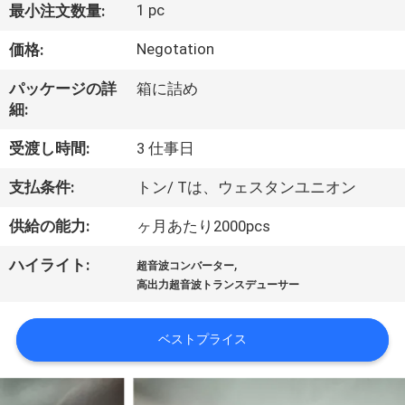
つ
1 pc
最小注文数量:
い
Negotation
価格:
て
パッケージの詳
箱に詰め
細:
工
受渡し時間:
3 仕事日
場
支払条件:
トン/ Tは、ウェスタンユニオン
ツ
供給の能力:
ヶ月あたり2000pcs
ア
,
ハイライト:
超音波コンバーター
ー
高出力超音波トランスデューサー
品
ベストプライス
質