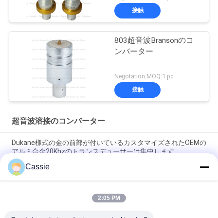
接触
803超音波Bransonのコ
ンバーター
Negotation MOQ:1 pc
接触
超音波溶接のコンバーター
Dukane様式の金の前部が付いているカスタマイズされたOEMの
アルミ合金20Khzのトランスデューサーは集中します
Cassie
チタニウム材料が付いている35Khz超音波溶接のコンバーター
1200w
2:05 PM
冷却用空気の穴が付いている41S30 Dukaneのコンバーター
20Khzの超音波トランスデューサー