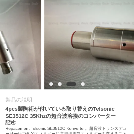
管
理
お
問
い
合
わ
せ
製品の説明
4pcs製陶術が付いている取り替えのTelsonic
ニ
SE3512C 35Khzの超音波溶接のコンバーター
記述:
ュ
Repacement Telsonic SE3512C Konverter。超音波トランスデュ
ーサーは力学的エネルギーに高周波電気エネルギーを変えること