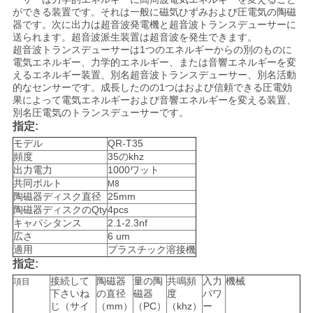
ー
ができる装置です。それは一般に磁気ひずみおよび圧電気の陶磁
器です。次に出力は超音波発電機と超音波トランスデューサーに
送られます。超音波派生装置は超音波を発生できます。
ス
超音波トランスデューサーは1つのエネルギーからの別のものに
電気エネルギー、力学的エネルギー、または音響エネルギーを変
えるエネルギー装置、別名超音波トランスデューサー、別名活動
ケ
的なセンサーです。成長したのの1つはおよび信頼できる圧電効
果によって電気エネルギーおよび音響エネルギーを変える装置、
別名圧電気のトランスデューサーです。
ー
指定:
ス
モデル
QR-T35
頻度
35のkhz
出力電力
1000ワット
共同ボルト
M8
見
陶磁器ディスク直径
25mm
陶磁器ディスクのQty
4pcs
積
キャパシタンス
2.1-2.3nf
広さ
6 um
も
適用
プラスチック溶接機
指定:
り
接続して
陶磁器
量の陶
共鳴頻
入力
機械
項目
下さいね
の直径
磁器
度
パワ
を
じ（サイ
（mm）
（PC）
（khz）
ー