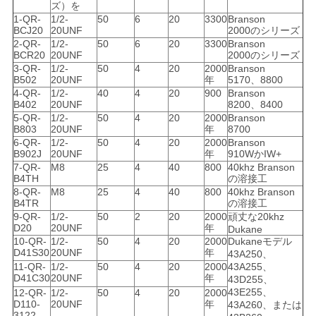
ズ）を
依
1-QR-
1/2-
50
6
20
3300
Branson
BCJ20
20UNF
2000のシリーズ
2-QR-
1/2-
50
6
20
3300
Branson
頼
BCR20
20UNF
2000のシリーズ
3-QR-
1/2-
50
4
20
2000
Branson
す
B502
20UNF
年
5170、8800
4-QR-
1/2-
40
4
20
900
Branson
る
B402
20UNF
8200、8400
5-QR-
1/2-
50
4
20
2000
Branson
B803
20UNF
年
8700
6-QR-
1/2-
50
4
20
2000
Branson
地
B902J
20UNF
年
910WかIW+
7-QR-
M8
25
4
40
800
40khz Branson
B4TH
の溶接工
図
8-QR-
M8
25
4
40
800
40khz Branson
B4TR
の溶接工
9-QR-
1/2-
50
2
20
2000
頑丈な20khz
D20
20UNF
年
Dukane
プ
10-QR-
1/2-
50
4
20
2000
Dukaneモデル
D41S30
20UNF
年
43A250、
ラ
11-QR-
1/2-
50
4
20
2000
43A255、
D41C30
20UNF
年
43D255、
イ
43E255、
12-QR-
1/2-
50
4
20
2000
D110-
20UNF
年
43A260、または
3122